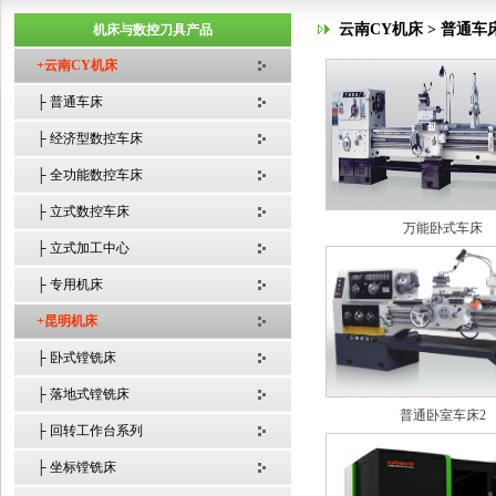
云南CY机床 > 普通车
机床与数控刀具产品
+云南CY机床
├ 普通车床
├ 经济型数控车床
├ 全功能数控车床
├ 立式数控车床
万能卧式车床
├ 立式加工中心
├ 专用机床
+昆明机床
├ 卧式镗铣床
├ 落地式镗铣床
普通卧室车床2
├ 回转工作台系列
├ 坐标镗铣床